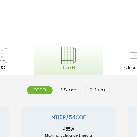
RC
Tipo N
Selecc
TODO
182mm
210mm
NT10R/54GDF
455W
Máxima Salida de Energía