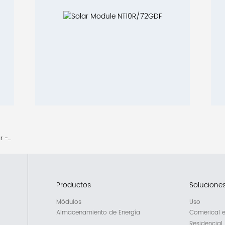
Módulo Solar - Panel Solar - Proveedor Solar - Sobre nosotros
Productos
Solucione
Módulos
Uso
Almacenamiento de Energía
Comerical e 
Residencial