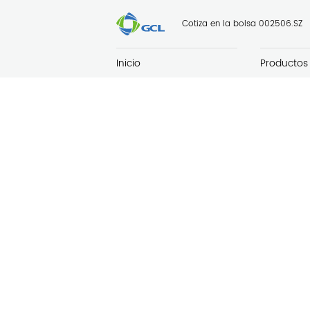
Cotiza en la bolsa 002506.SZ
Inicio
Productos
Productos
Módulo