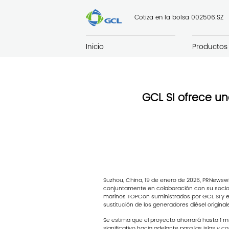
Cotiza en la bolsa 002506.SZ
Inicio
Productos
GCL SI ofrece un
Suzhou, China, 19 de enero de 2026, PRNewswir
conjuntamente en colaboración con su socio t
marinos TOPCon suministrados por GCL SI y es
sustitución de los generadores diésel original
Se estima que el proyecto ahorrará hasta 1 m
significativo hacia adelante para las islas