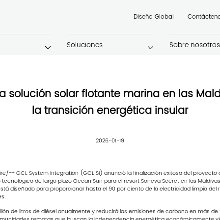
Diseño Global
Contácten
Soluciones
Sobre nosotros
a solución solar flotante marina en las Mald
la transición energética insular
2026-01-19
e/-- GCL System Integration (GCL SI) anunció la finalización exitosa del proyecto d
ecnológico de largo plazo Ocean Sun para el resort Soneva Secret en las Maldivas,
tá diseñado para proporcionar hasta el 90 por ciento de la electricidad limpia del
es.
illón de litros de diésel anualmente y reducirá las emisiones de carbono en más de
 y comunidades remotas que buscan la independencia energética económicamente via