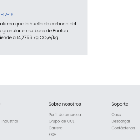
-12-16
afirma que la huella de carbono del
cio granular en su base de Baotou
iende a 14,2756 kg CO₂e/kg
s
Sobre nosotros
Soporte
Perfil de empresa
Caso
Industrial
Grupo de GCL
Descargar
Carrera
Contáctenos
ESG