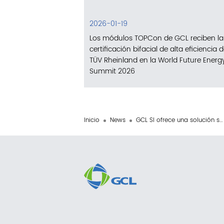
2026-01-19
Los módulos TOPCon de GCL reciben la
certificación bifacial de alta eficiencia 
TÜV Rheinland en la World Future Energ
Summit 2026
Inicio
News
GCL SI ofrece una solución solar flotante marina en las Maldivas, habilitando la transición energética insular