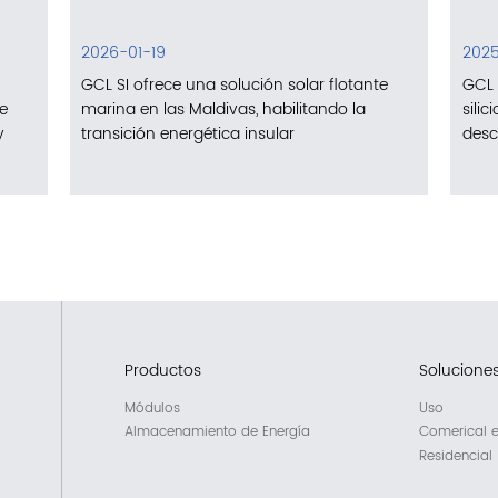
2026-01-19
2025
GCL SI ofrece una solución solar flotante
GCL 
de
marina en las Maldivas, habilitando la
sili
y
transición energética insular
desc
Productos
Solucione
Módulos
Uso
Almacenamiento de Energía
Comerical e 
Residencial