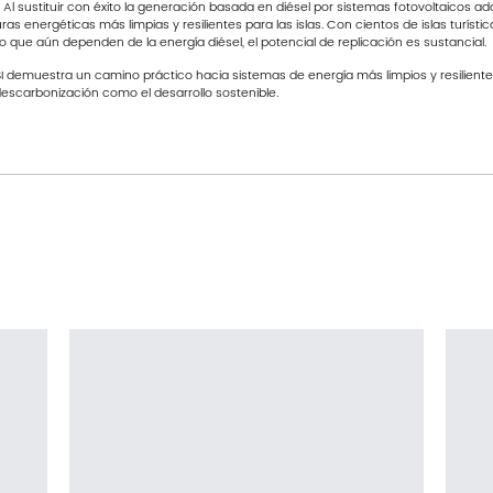
r. Al sustituir con éxito la generación basada en diésel por sistemas fotovoltaicos a
as energéticas más limpias y resilientes para las islas. Con cientos de islas turísti
ue aún dependen de la energía diésel, el potencial de replicación es sustancial.
SI demuestra un camino práctico hacia sistemas de energía más limpios y resiliente
 descarbonización como el desarrollo sostenible.