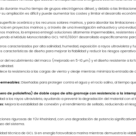
o durante mucho tiempo de grupos electrógenos diésel, y debido a las limitaciones 
su ampliación es difícil y puede aumentar los costes y limitar el desarrollo económic
a superficie oceánica y los recursos solares marinos, y para abordar las limitaciones
encia en proyectos marinos y, a través de una investigación exhaustiva y una evaluac
rnos marinos, la empresa entregó soluciones altamente impermeables, resistentes 
uyendo el Módulo Monocristalino GCL-NT10/60GT desarrollado específicamente para
os caracterizados por alta salinidad, humedad, exposición a rayos ultravioleta y fue
aracterísticas de diseño para mejorar la fiabilidad y reducir los riesgos operativo
r del recubrimiento del marco (mejorado en 5-10 μm) y el diseño resistente a la fat
alinidad.
lece la resistencia a las cargas de viento y oleaje mientras minimiza la entrada de ag
permeables:
Diseñadas para proteger contra el agua y el rocío salino, al tiempo qu
ero de poliolefina) de doble capa de alto gramaje con resistencia a la intem
idad a los rayos ultravioleta, ayudando a prevenir la degradación del material con el 
as:
Mejora la estabilidad de conexión y el rendimiento de sellado, reduciendo el rie
iones rigurosas de TÜV Rheinland, con una degradación de potencia significativamen
azo del sistema.
ad técnica de GCL SI en energía fotovoltaica marina mientras demuestra la viabili