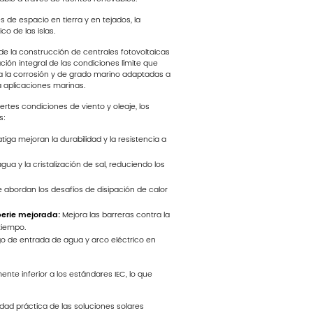
de espacio en tierra y en tejados, la
o de las islas.
 de la construcción de centrales fotovoltaicas
ión integral de las condiciones límite que
a la corrosión y de grado marino adaptadas a
 aplicaciones marinas.
rtes condiciones de viento y oleaje, los
s:
iga mejoran la durabilidad y la resistencia a
ua y la cristalización de sal, reduciendo los
e abordan los desafíos de disipación de calor
perie mejorada:
Mejora las barreras contra la
tiempo.
sgo de entrada de agua y arco eléctrico en
te inferior a los estándares IEC, lo que
dad práctica de las soluciones solares