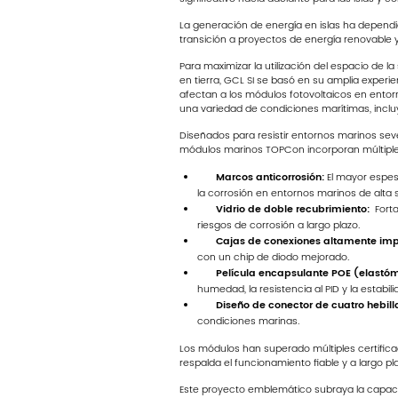
La generación de energía en islas ha dependid
transición a proyectos de energía renovable y 
Para maximizar la utilización del espacio de l
en tierra, GCL SI se basó en su amplia experi
afectan a los módulos fotovoltaicos en ento
una variedad de condiciones marítimas, incl
Diseñados para resistir entornos marinos sever
módulos marinos TOPCon incorporan múltiples c
Marcos anticorrosión:
El mayor espeso
la corrosión en entornos marinos de alta s
Vidrio de doble recubrimiento:
Forta
riesgos de corrosión a largo plazo.
Cajas de conexiones altamente im
con un chip de diodo mejorado.
Película encapsulante POE (elastóm
humedad, la resistencia al PID y la estabil
Diseño de conector de cuatro hebill
condiciones marinas.
Los módulos han superado múltiples certificac
respalda el funcionamiento fiable y a largo pl
Este proyecto emblemático subraya la capacid