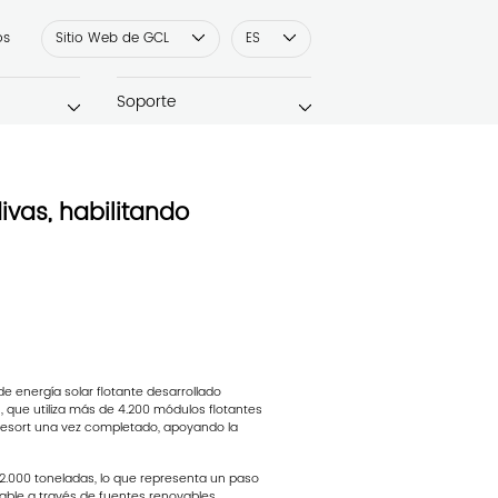
os
Sitio Web de GCL
ES
Soporte
ivas, habilitando
e energía solar flotante desarrollado
 que utiliza más de 4.200 módulos flotantes
 resort una vez completado, apoyando la
 2.000 toneladas, lo que representa un paso
ble a través de fuentes renovables.