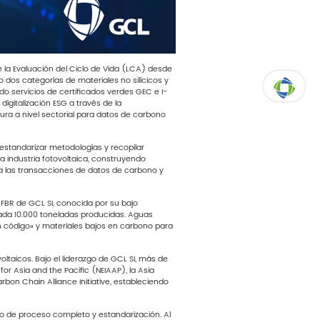
e la Evaluación del Ciclo de Vida (LCA) desde
dos categorías de materiales no silícicos y
o servicios de certificados verdes GEC e I-
igitalización ESG a través de la
ura a nivel sectorial para datos de carbono
ARRIBA
estandarizar metodologías y recopilar
a industria fotovoltaica, construyendo
ra las transacciones de datos de carbono y
r FBR de GCL SI, conocida por su bajo
da 10.000 toneladas producidas. Aguas
un código» y materiales bajos en carbono para
ltaicos. Bajo el liderazgo de GCL SI, más de
r Asia and the Pacific (NEIAAP), la Asia
bon Chain Alliance Initiative, estableciendo
 de proceso completo y estandarización. Al