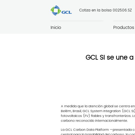
Cotiza en la bolsa 002506.SZ
Inicio
Productos
GCL SI se une a
A medida que la atención global se centra en 
Belém, Brasil, GCL System Integration (GCL S
fotovoltaicos (FV) fiables y transfronterizos.
carbono reconocido internacionalmente.
La GCL Carbon Data Platform —presentada com
central para la trazabilidad del carbono, la c