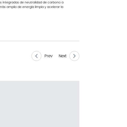
es integradas de neutralidad de carbono a
más amplio de energía limpia y acelerar la
Prev
Next