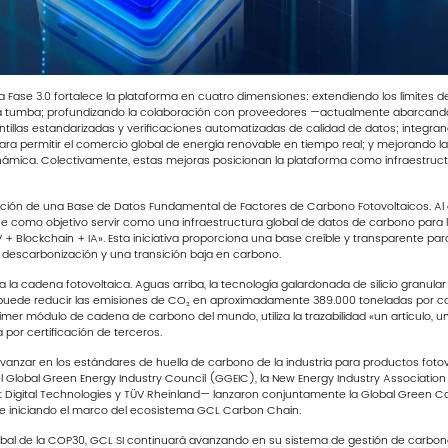
 Fase 3.0 fortalece la plataforma en cuatro dimensiones: extendiendo los límites d
 la tumba; profundizando la colaboración con proveedores —actualmente abarcando 
illas estandarizadas y verificaciones automatizadas de calidad de datos; integrand
a permitir el comercio global de energía renovable en tiempo real; y mejorando la d
inámica. Colectivamente, estas mejoras posicionan la plataforma como infraestruct
ación de una Base de Datos Fundamental de Factores de Carbono Fotovoltaicos. Al 
ne como objetivo servir como una infraestructura global de datos de carbono para l
+ Blockchain + IA». Esta iniciativa proporciona una base creíble y transparente pa
a descarbonización y una transición baja en carbono.
 la cadena fotovoltaica. Aguas arriba, la tecnología galardonada de silicio granula
puede reducir las emisiones de CO₂ en aproximadamente 389.000 toneladas por ca
imer módulo de cadena de carbono del mundo, utiliza la trazabilidad «un artículo, 
da por certificación de terceros.
vanzar en los estándares de huella de carbono de la industria para productos fotovo
lobal Green Energy Industry Council (GGEIC), la New Energy Industry Association fo
t Digital Technologies y TÜV Rheinland— lanzaron conjuntamente la Global Green Car
l e iniciando el marco del ecosistema GCL Carbon Chain.
al de la COP30, GCL SI continuará avanzando en su sistema de gestión de carbono