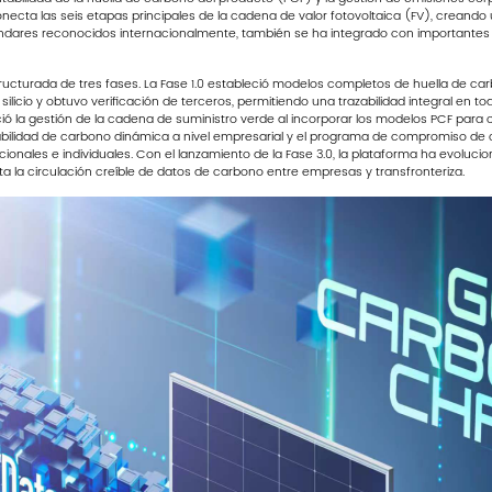
terconecta las seis etapas principales de la cadena de valor fotovoltaica (FV), crea
ándares reconocidos internacionalmente, también se ha integrado con importantes 
ructurada de tres fases. La Fase 1.0 estableció modelos completos de huella de car
ilicio y obtuvo verificación de terceros, permitiendo una trazabilidad integral en to
eció la gestión de la cadena de suministro verde al incorporar los modelos PCF par
ntabilidad de carbono dinámica a nivel empresarial y el programa de compromiso d
acionales e individuales. Con el lanzamiento de la Fase 3.0, la plataforma ha evoluc
ta la circulación creíble de datos de carbono entre empresas y transfronteriza.