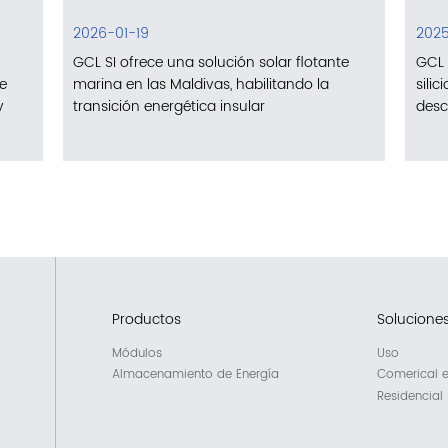
2026-01-19
2025
GCL SI ofrece una solución solar flotante
GCL 
de
marina en las Maldivas, habilitando la
sili
y
transición energética insular
desc
rbono globales
Productos
Solucione
Módulos
Uso
Almacenamiento de Energía
Comerical e 
Residencial