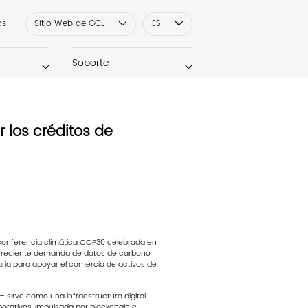
os
Sitio Web de GCL
ES
Soporte
 los créditos de
te conferencia climática COP30 celebrada en
la creciente demanda de datos de carbono
saria para apoyar el comercio de activos de
sirve como una infraestructura digital
rporativas. Impulsada por blockchain e