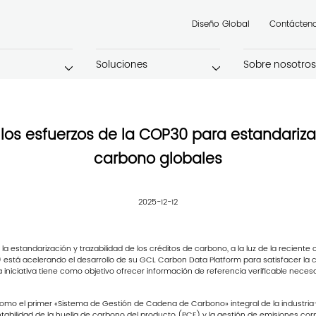
Diseño Global
Contácten
Soluciones
Sobre nosotros
 los esfuerzos de la COP30 para estandarizar
carbono globales
2025-12-12
la estandarización y trazabilidad de los créditos de carbono, a la luz de la recien
I) está acelerando el desarrollo de su GCL Carbon Data Platform para satisfacer 
 La iniciativa tiene como objetivo ofrecer información de referencia verificable nece
o el primer «Sistema de Gestión de Cadena de Carbono» integral de la industria— 
ontabilidad de la huella de carbono del producto (PCF) y la gestión de emisiones co