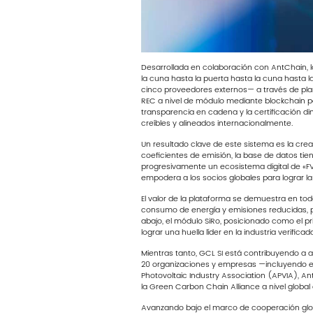
Desarrollada en colaboración con AntChain, la
la cuna hasta la puerta hasta la cuna hasta
cinco proveedores externos— a través de plant
REC a nivel de módulo mediante blockchain par
transparencia en cadena y la certificación d
creíbles y alineados internacionalmente.
Un resultado clave de este sistema es la cre
coeficientes de emisión, la base de datos tie
progresivamente un ecosistema digital de «FV 
empodera a los socios globales para lograr l
El valor de la plataforma se demuestra en toda
consumo de energía y emisiones reducidas, 
abajo, el módulo SiRo, posicionado como el pr
lograr una huella líder en la industria verifica
Mientras tanto, GCL SI está contribuyendo a a
20 organizaciones y empresas —incluyendo el G
Photovoltaic Industry Association (APVIA), An
la Green Carbon Chain Alliance a nivel globa
Avanzando bajo el marco de cooperación glob