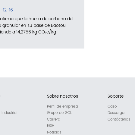
-12-16
afirma que la huella de carbono del
cio granular en su base de Baotou
iende a 14,2756 kg CO₂e/kg
s
Sobre nosotros
Soporte
Perfil de empresa
Caso
Industrial
Grupo de GCL
Descargar
Carrera
Contáctenos
ESG
Noticias